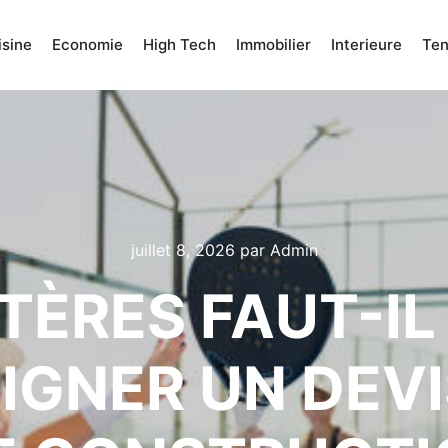
isine
Economie
High Tech
Immobilier
Interieure
Te
juillet 8, 2026
par
Admin
TÈRES FAUT-I
IGNER UN DEV