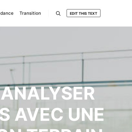
ndance
Transition
EDIT THIS TEXT
Rechercher
L ANALYSER
IS AVEC UNE