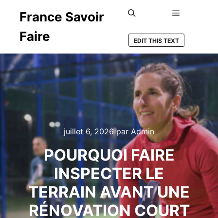
France Savoir
Menu princ
Rechercher
Faire
EDIT THIS TEXT
juillet 6, 2026
par
Admin
POURQUOI FAIRE
INSPECTER LE
TERRAIN AVANT UNE
RÉNOVATION COURT