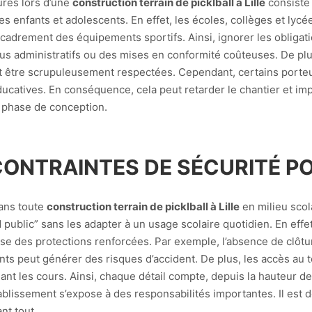
ures lors d’une
construction terrain de picklball à Lille
consiste 
s enfants et adolescents. En effet, les écoles, collèges et lyc
encadrement des équipements sportifs. Ainsi, ignorer les obliga
fus administratifs ou des mises en conformité coûteuses. De pl
ent être scrupuleusement respectées. Cependant, certains porteu
éducatives. En conséquence, cela peut retarder le chantier et impa
a phase de conception.
CONTRAINTES DE SÉCURITÉ PO
dans toute
construction terrain de picklball à Lille
en milieu scol
 public” sans les adapter à un usage scolaire quotidien. En eff
pose des protections renforcées. Par exemple, l’absence de clôt
ts peut générer des risques d’accident. De plus, les accès au te
ant les cours. Ainsi, chaque détail compte, depuis la hauteur des
ablissement s’expose à des responsabilités importantes. Il est 
nt tout.