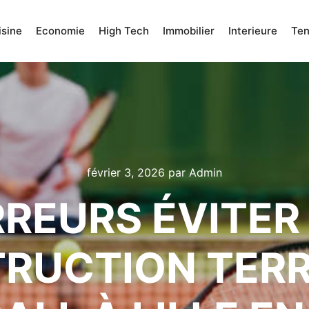
isine
Economie
High Tech
Immobilier
Interieure
Te
février 3, 2026
par
Admin
REURS ÉVITER
RUCTION TERR