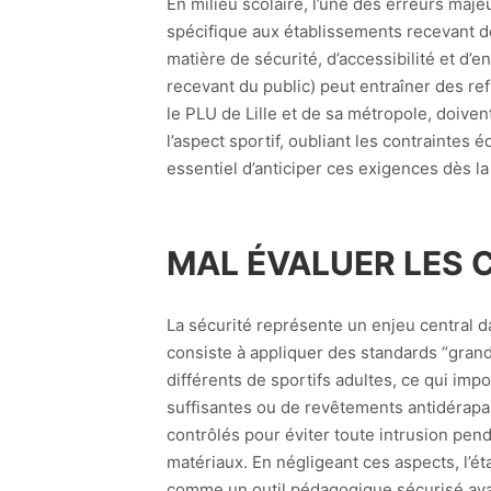
En milieu scolaire, l’une des erreurs maje
spécifique aux établissements recevant de
matière de sécurité, d’accessibilité et d’
recevant du public) peut entraîner des re
le PLU de Lille et de sa métropole, doiv
l’aspect sportif, oubliant les contraintes 
essentiel d’anticiper ces exigences dès l
MAL ÉVALUER LES 
La sécurité représente un enjeu central 
consiste à appliquer des standards “grand
différents de sportifs adultes, ce qui im
suffisantes ou de revêtements antidérapan
contrôlés pour éviter toute intrusion pend
matériaux. En négligeant ces aspects, l’ét
comme un outil pédagogique sécurisé ava