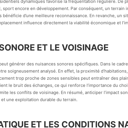
identiels dynamiques favorise la fréquentation régulière. De plus
ll, sport encore en développement. Par conséquent, un terrain
 bénéficie d’une meilleure reconnaissance. En revanche, un site
’emplacement influence directement la viabilité économique et l’im
SONORE ET LE VOISINAGE
 il peut générer des nuisances sonores spécifiques. Dans le cadr
être soigneusement analysé. En effet, la proximité d’habitation
acement trop proche de zones sensibles peut entraîner des plain
ent le bruit des échanges, ce qui renforce l’importance du choix
imite les conflits de voisinage. En résumé, anticiper l’impact 
et une exploitation durable du terrain.
ATIQUE ET LES CONDITIONS 