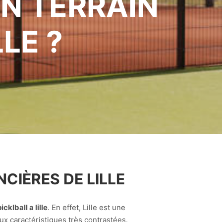
N TERRAIN
LE ?
CIÈRES DE LILLE
cklball a lille
. En effet, Lille est une
x caractéristiques très contrastées.