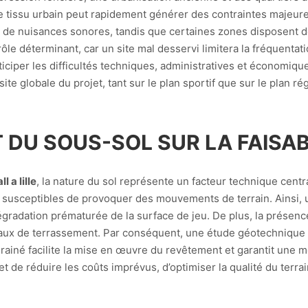
le tissu urbain peut rapidement générer des contraintes majeure
 de nuisances sonores, tandis que certaines zones disposent 
 rôle déterminant, car un site mal desservi limitera la fréquenta
iciper les difficultés techniques, administratives et économiqu
te globale du projet, tant sur le plan sportif que sur le plan ré
T DU SOUS-SOL SUR LA FAISAB
 a lille
, la nature du sol représente un facteur technique central
, susceptibles de provoquer des mouvements de terrain. Ainsi,
égradation prématurée de la surface de jeu. De plus, la présenc
aux de terrassement. Par conséquent, une étude géotechnique 
 drainé facilite la mise en œuvre du revêtement et garantit une mei
de réduire les coûts imprévus, d’optimiser la qualité du terrai