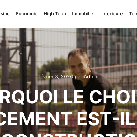
isine
Economie
High Tech
Immobilier
Interieure
Te
février 3, 2026
par
Admin
RQUOI LE CHOI
CEMENT EST-IL