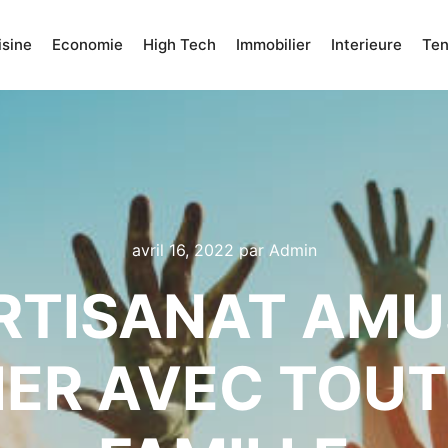
isine
Economie
High Tech
Immobilier
Interieure
Te
avril 16, 2022
par
Admin
ARTISANAT AM
IER AVEC TOUT