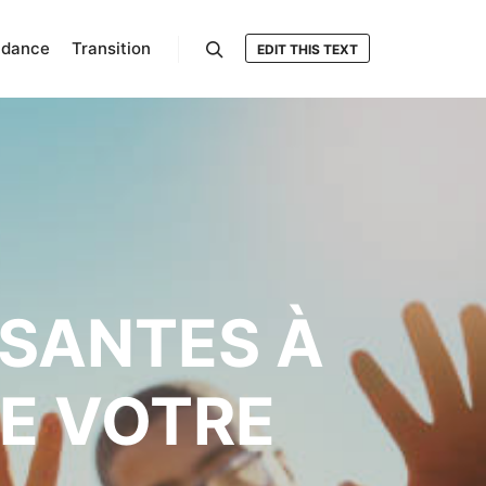
ndance
Transition
EDIT THIS TEXT
Rechercher
USANTES À
E VOTRE