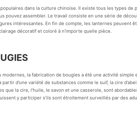
pulaires dans la culture chinoise. Il existe tous les types de p
us pouvez assembler. Le travail consiste en une série de décou
gures intéressantes. En fin de compte, les lanternes peuvent ê
éclairage décoratif et coloré à n’importe quelle pièce.
OUGIES
modernes, la fabrication de bougies a été une activité simple e
partir d’une variété de substances comme le suif, la cire d’abeil
s que la cire, l’huile, le savon et une casserole, sont abordables e
ssent y participer s’ils sont étroitement surveillés par des adu