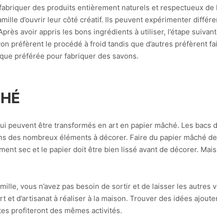
 fabriquer des produits entièrement naturels et respectueux de
mille d’ouvrir leur côté créatif. Ils peuvent expérimenter diffé
près avoir appris les bons ingrédients à utiliser, l’étape suiva
von préfèrent le procédé à froid tandis que d’autres préfèrent f
que préférée pour fabriquer des savons.
CHÉ
 qui peuvent être transformés en art en papier mâché. Les bacs 
ns des nombreux éléments à décorer. Faire du papier mâché d
ent sec et le papier doit être bien lissé avant de décorer. Mais 
mille, vous n’avez pas besoin de sortir et de laisser les autr
t et d’artisanat à réaliser à la maison. Trouver des idées ajoute
tes profiteront des mêmes activités.