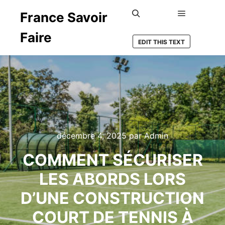
France Savoir
Menu princ
Rechercher
Faire
EDIT THIS TEXT
décembre 4, 2025
par
Admin
COMMENT SÉCURISER
LES ABORDS LORS
D’UNE CONSTRUCTION
COURT DE TENNIS À