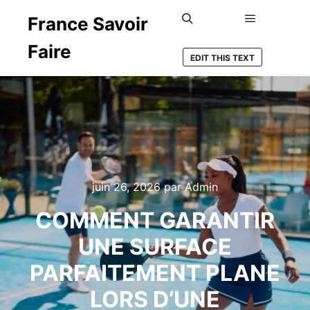
France Savoir
Menu princ
Rechercher
Faire
EDIT THIS TEXT
juin 26, 2026
par
Admin
COMMENT GARANTIR
UNE SURFACE
PARFAITEMENT PLANE
LORS D’UNE