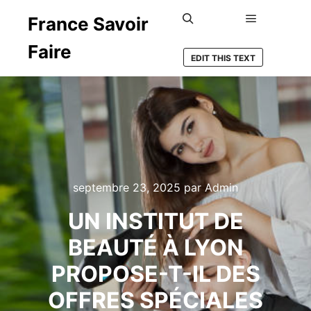
France Savoir
Menu princ
Rechercher
Faire
EDIT THIS TEXT
septembre 23, 2025
par
Admin
UN INSTITUT DE
BEAUTÉ À LYON
PROPOSE-T-IL DES
OFFRES SPÉCIALES