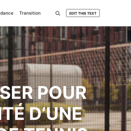
ndance
Transition
EDIT THIS TEXT
Rechercher
ISER POUR
ITÉ D’UNE