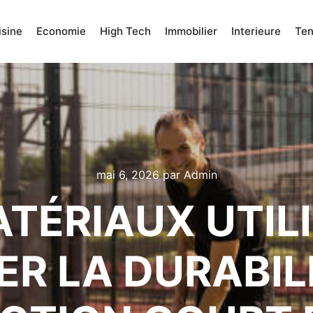
isine
Economie
High Tech
Immobilier
Interieure
Te
mai 6, 2026
par
Admin
TÉRIAUX UTIL
R LA DURABIL