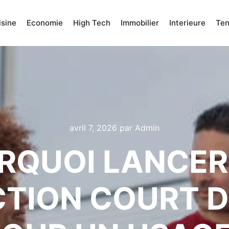
isine
Economie
High Tech
Immobilier
Interieure
Te
avril 7, 2026
par
Admin
RQUOI LANCER
TION COURT DE