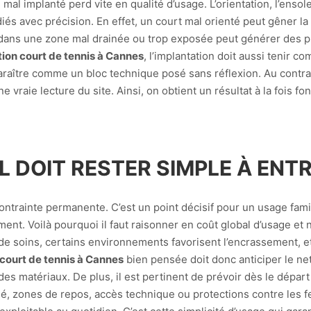
l implanté perd vite en qualité d’usage. L’orientation, l’ensole
diés avec précision. En effet, un court mal orienté peut gêner la
 dans une zone mal drainée ou trop exposée peut générer des p
ion court de tennis à Cannes
, l’implantation doit aussi tenir c
paraître comme un bloc technique posé sans réflexion. Au contrai
raie lecture du site. Ainsi, on obtient un résultat à la fois fon
L DOIT RESTER SIMPLE À ENT
ntrainte permanente. C’est un point décisif pour un usage familia
nt. Voilà pourquoi il faut raisonner en coût global d’usage et
e soins, certains environnements favorisent l’encrassement, et
court de tennis à Cannes
bien pensée doit donc anticiper le net
e des matériaux. De plus, il est pertinent de prévoir dès le dép
né, zones de repos, accès technique ou protections contre les fe