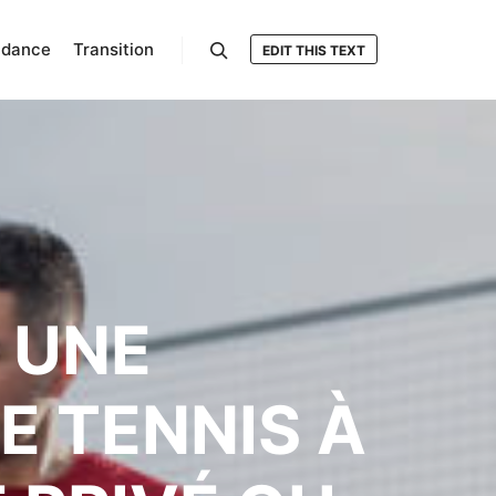
ndance
Transition
EDIT THIS TEXT
Rechercher
 UNE
 TENNIS À