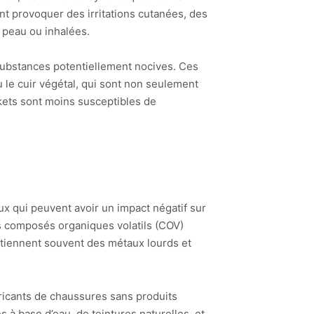
t provoquer des irritations cutanées, des
 peau ou inhalées.
substances potentiellement nocives. Ces
 le cuir végétal, qui sont non seulement
skets sont moins susceptibles de
ux qui peuvent avoir un impact négatif sur
es composés organiques volatils (COV)
contiennent souvent des métaux lourds et
ricants de chaussures sans produits
 à base d’eau, de teintures naturelles, et