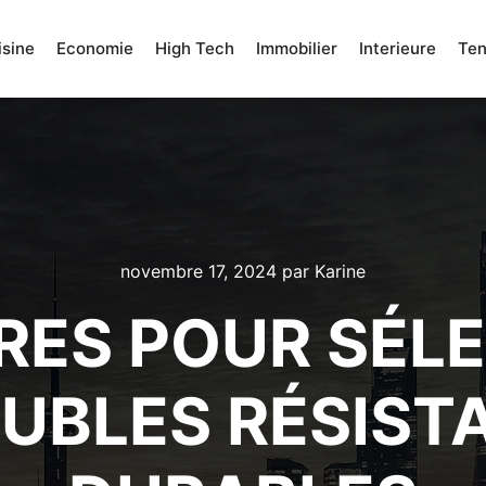
isine
Economie
High Tech
Immobilier
Interieure
Te
novembre 17, 2024
par
Karine
ÈRES POUR SÉL
UBLES RÉSIST