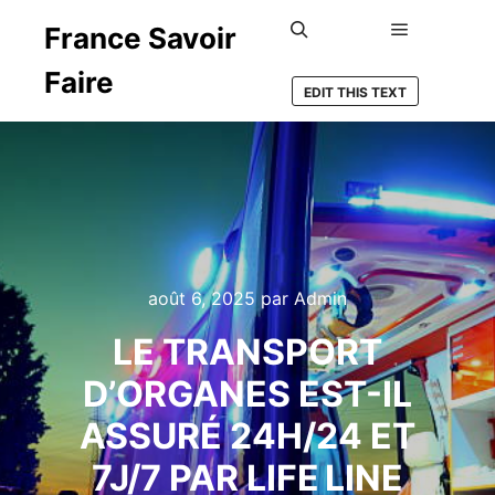
France Savoir
Menu princ
Rechercher
Faire
EDIT THIS TEXT
août 6, 2025
par
Admin
LE TRANSPORT
D’ORGANES EST-IL
ASSURÉ 24H/24 ET
7J/7 PAR LIFE LINE