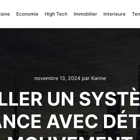
isine
Economie
High Tech
Immobilier
Interieure
Te
novembre 13, 2024
par
Karine
LLER UN SYST
ANCE AVEC DÉT