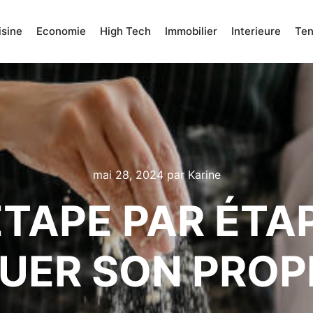
isine
Economie
High Tech
Immobilier
Interieure
Te
mai 28, 2024
par
Karine
ÉTAPE PAR ÉTA
UER SON PROP