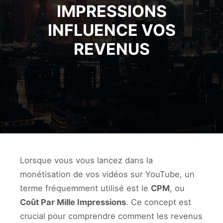
IMPRESSIONS
INFLUENCE VOS
REVENUS
Lorsque vous vous lancez dans la
monétisation de vos vidéos sur YouTube, un
terme fréquemment utilisé est le
CPM
, ou
Coût Par Mille Impressions
. Ce concept est
crucial pour comprendre comment les revenus