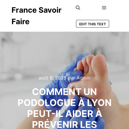
France Savoir
Menu princ
Rechercher
Faire
EDIT THIS TEXT
août 6, 2025
par
Admin
COMMENT UN
PODOLOGUE À LYON
PEUT-IL AIDER À
PRÉVENIR LES