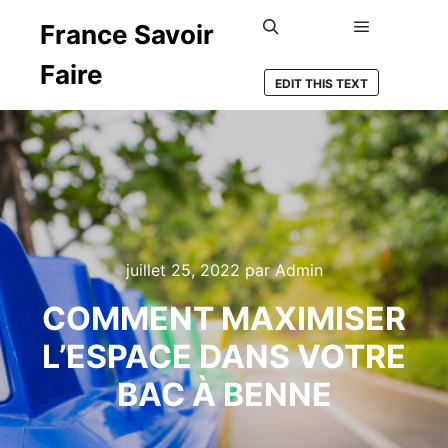
France Savoir
Menu princ
Rechercher
Faire
EDIT THIS TEXT
juillet 25, 2022
par
Admin
COMMENT MAXIMISER
L’ESPACE DANS VOTRE
BAC À BENNE