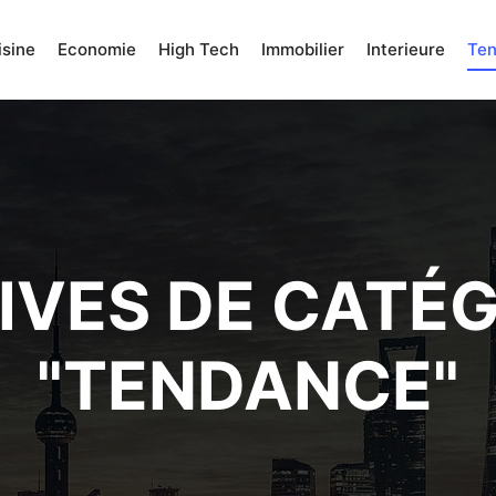
isine
Economie
High Tech
Immobilier
Interieure
Te
VES DE CATÉG
"
TENDANCE
"