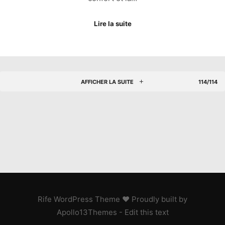
Lire la suite
AFFICHER LA SUITE
114/114
Rife
WordPress Theme ♥ Proudly built by
Apollo13Themes
- Edit this text