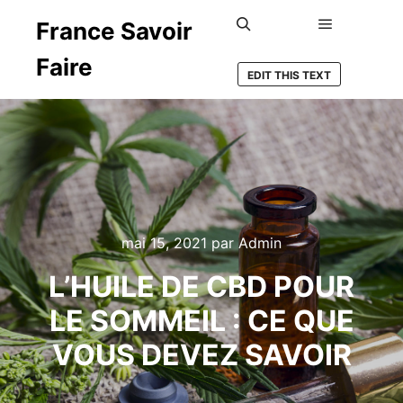
France Savoir
Menu princ
Rechercher
Faire
EDIT THIS TEXT
mai 15, 2021
par
Admin
L’HUILE DE CBD POUR
LE SOMMEIL : CE QUE
VOUS DEVEZ SAVOIR