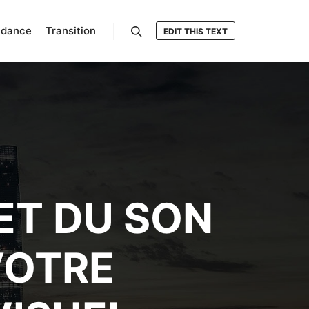
ndance
Transition
EDIT THIS TEXT
Rechercher
ET DU SON
VOTRE