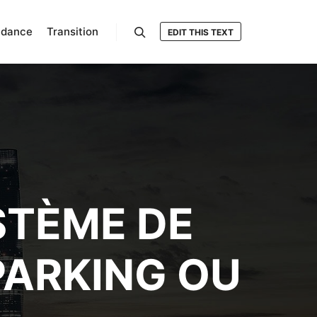
ndance
Transition
EDIT THIS TEXT
Rechercher
STÈME DE
PARKING OU