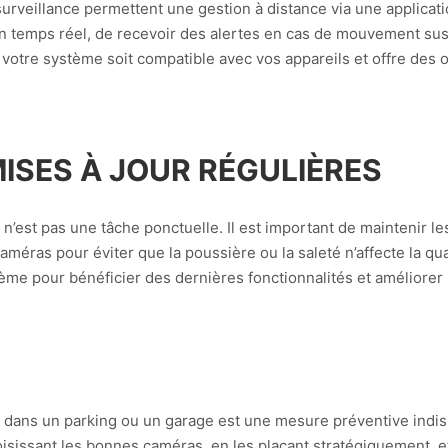
rveillance permettent une gestion à distance via une applicat
n temps réel, de recevoir des alertes en cas de mouvement su
otre système soit compatible avec vos appareils et offre des op
ISES À JOUR RÉGULIÈRES
e n’est pas une tâche ponctuelle. Il est important de maintenir 
améras pour éviter que la poussière ou la saleté n’affecte la q
ème pour bénéficier des dernières fonctionnalités et améliorer l
ce dans un parking ou un garage est une mesure préventive indi
oisissant les bonnes caméras, en les plaçant stratégiquement, 