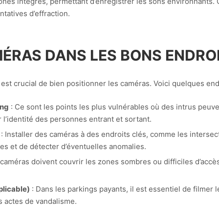
s intégrés, permettant d’enregistrer les sons environnants. Cel
tatives d’effraction.
MÉRAS DANS LES BONS ENDRO
 est crucial de bien positionner les caméras. Voici quelques en
ing
: Ce sont les points les plus vulnérables où des intrus peuven
 l’identité des personnes entrant et sortant.
: Installer des caméras à des endroits clés, comme les intersec
es et de détecter d’éventuelles anomalies.
 caméras doivent couvrir les zones sombres ou difficiles d’accè
plicable)
: Dans les parkings payants, il est essentiel de filmer
es actes de vandalisme.